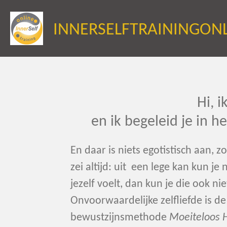
Ga
INNERSELFTRAININGONL
direct
naar
de
hoofdinhoud
Hi, 
en ik begeleid je in h
En daar is niets egotistisch aan
zei altijd: uit een lege kan kun je
jezelf voelt, dan kun je die ook n
Onvoorwaardelijke zelfliefde is de
bewustzijnsmethode
Moeiteloos H