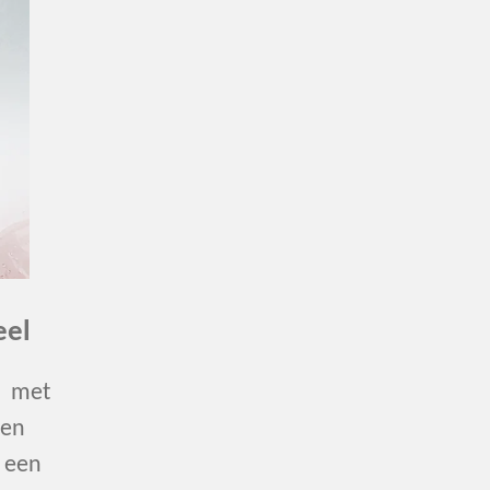
eel
n met
ren
n een